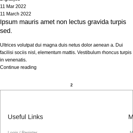
11 Mar 2022
11 March 2022
Ipsum mauris amet non lectus gravida turpis
sed.
Ultrices volutpat dui magna duis netus dolor aenean a. Dui
facilisi sociis nisl, elementum mattis. Vestibulum rhoncus turpis
in venenatis.
Continue reading
1
2
Useful Links
M
Login / Register
M